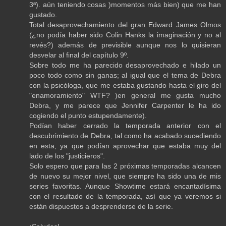
3ª). aún teniendo cosas )momentos más bien) que me han
gustado.
Total desaprovechamiento del gran Edward James Olmos
(¿no podía haber sido Colin Hanks la imaginación y no al
revés?) además de previsible aunque nos lo quisieran
desvelar al final del capítulo 9º.
Sobre todo me ha parecido desaprovechado e hilado un
poco todo como sin ganas; al igual que el tema de Debra
con la psicóloga, que me estaba gustando hasta el giro del
"enamoramiento" WTF? )en general me gusta mucho
Debra, y me parece que Jennifer Carpenter le ha ido
cogiendo el punto estupendamente).
Podían haber cerrado la temporada anterior con el
descubrimiento de Debra, tal como ha acabado sucediendo
en esta, ya que podían aprovechar que estaba muy del
lado de los "justicieros".
Solo espero que para las 2 próximas temporadas alcancen
de nuevo su mejor nivel, que siempre ha sido una de mis
series favoritas. Aunque Showtime estará encantadísima
con el resultado de la temporada, así que ya veremos si
están dispuestos a desprenderse de la serie.