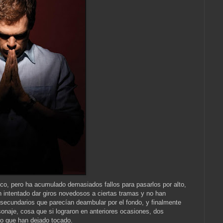
ico, pero ha acumulado demasiados fallos para pasarlos por alto,
an intentado dar giros novedosos a ciertas tramas y no han
ecundarios que parecían deambular por el fondo, y finalmente
onaje, cosa que si lograron en anteriores ocasiones, dos
co que han dejado tocado.