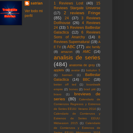
satrian
1 Reviews Lost
(40)
15
Reviews Stargate Universe
Ver todo mi
2 reviews Fringe
(17)
perfil
(85)
24
(37)
3 Reviews
Dollhouse
(26)
4 Reviews
24
(33)
5 Reviews Battlestar
Galactica
(12)
6 Reviews
Sons of Anarchy
(14)
8
Reviews Supernatural
(19)
A
ABC
(77)
E TV
(3)
abc family
AMC
(14)
(8)
amazon
(8)
analisis de series
(484)
anatomia de grey
(3)
appletv
(6)
avatar
(1)
babylon 5
Battlestar
(1)
batman
(1)
Galactica
(14)
BBC
(18)
better off ted
(1)
boardwalk
empire
(2)
bones
(2)
brad pitt
(1)
breviews de
bravo
(1)
series
(80)
Calendario de
Comienzos Regresos y Estrenos
de Series EEUU: Verano 2014
(1)
Calendario de Comienzos y
Estrenos de Series EEUU:
Midseason 2015
(1)
Calendario
de Comienzos y Estrenos de
Series EEUU: Midseason 2016