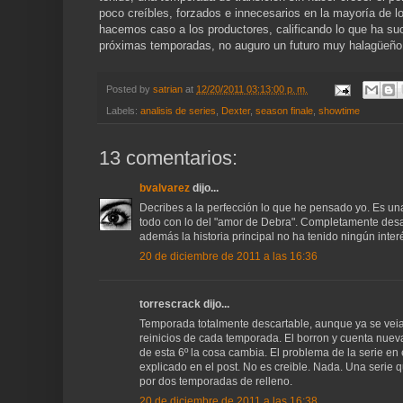
poco creíbles, forzados e innecesarios en la mayoría de l
hacemos caso a los productores, calificando lo que ha su
próximas temporadas, no auguro un futuro muy halagüeño,
Posted by
satrian
at
12/20/2011 03:13:00 p. m.
Labels:
analisis de series
,
Dexter
,
season finale
,
showtime
13 comentarios:
bvalvarez
dijo...
Decribes a la perfección lo que he pensado yo. Es un
todo con lo del "amor de Debra". Completamente desas
además la historia principal no ha tenido ningún interés
20 de diciembre de 2011 a las 16:36
torrescrack dijo...
Temporada totalmente descartable, aunque ya se veia 
reinicios de cada temporada. El borron y cuenta nueva
de esta 6º la cosa cambia. El problema de la serie en
explicado en el post. No es creible. Nada. Una serie 
por dos temporadas de relleno.
20 de diciembre de 2011 a las 16:38