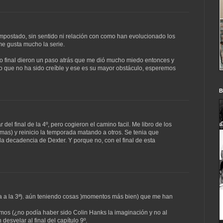
impostado, sin sentido ni relación con como han evolucionado los
e gusta mucho la serie.
tulo final dieron un paso atrás que me dió mucho miedo entonces y
o que no ha sido creíble y ese es su mayor obstáculo, esperemos
B
del final de la 4º, pero cogieron el camino facil. Me libro de los
as) y reinicio la temporada matando a otros. Se tenia que
a decadencia de Dexter. Y porque no, con el final de esta
da a la 3ª). aún teniendo cosas )momentos más bien) que me han
os (¿no podía haber sido Colin Hanks la imaginación y no al
esvelar al final del capítulo 9º.