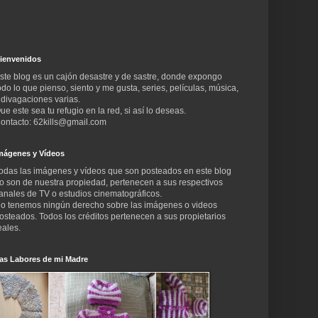
ienvenidos
ste blog es un cajón desastre y de sastre, donde expongo
odo lo que pienso, siento y me gusta, series, películas, música,
 divagaciones varias.
ue este sea tu refugio en la red, si así lo deseas.
ontacto: 62kills@gmail.com
mágenes y Vídeos
odas las imágenes y vídeos que son posteados en este blog
o son de nuestra propiedad, pertenecen a sus respectivos
anales de TV o estudios cinematográficos.
o tenemos ningún derecho sobre las imágenes o videos
osteados. Todos los créditos pertenecen a sus propietarios
eales.
as Labores de mi Madre