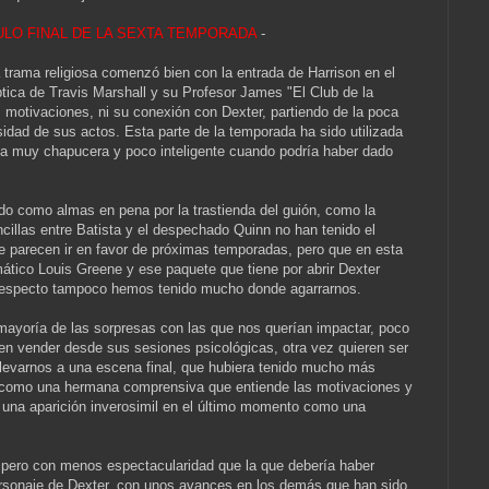
TULO FINAL DE LA SEXTA TEMPORADA
-
rama religiosa comenzó bien con la entrada de Harrison en el
ptica de Travis Marshall y su Profesor James "El Club de la
s motivaciones, ni su conexión con Dexter, partiendo de la poca
idad de sus actos. Esta parte de la temporada ha sido utilizada
rma muy chapucera y poco inteligente cuando podría haber dado
 como almas en pena por la trastienda del guión, como la
cillas entre Batista y el despechado Quinn no han tenido el
 parecen ir en favor de próximas temporadas, pero que en esta
mático Louis Greene y ese paquete que tiene por abrir Dexter
 respecto tampoco hemos tenido mucho donde agarrarnos.
mayoría de las sorpresas con las que nos querían impactar, poco
eren vender desde sus sesiones psicológicas, otra vez quieren ser
levarnos a una escena final, que hubiera tenido mucho más
o, como una hermana comprensiva que entiende las motivaciones y
on una aparición inverosimil en el último momento como una
 pero con menos espectacularidad que la que debería haber
personaje de Dexter, con unos avances en los demás que han sido