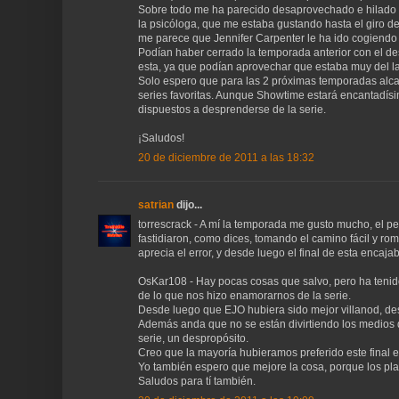
Sobre todo me ha parecido desaprovechado e hilado u
la psicóloga, que me estaba gustando hasta el giro 
me parece que Jennifer Carpenter le ha ido cogiendo
Podían haber cerrado la temporada anterior con el d
esta, ya que podían aprovechar que estaba muy del lad
Solo espero que para las 2 próximas temporadas alca
series favoritas. Aunque Showtime estará encantadísi
dispuestos a desprenderse de la serie.
¡Saludos!
20 de diciembre de 2011 a las 18:32
satrian
dijo...
torrescrack - A mí la temporada me gusto mucho, el p
fastidiaron, como dices, tomando el camino fácil y ro
aprecia el error, y desde luego el final de esta encaj
OsKar108 - Hay pocas cosas que salvo, pero ha teni
de lo que nos hizo enamorarnos de la serie.
Desde luego que EJO hubiera sido mejor villanod, d
Además anda que no se están divirtiendo los medios d
serie, un despropósito.
Creo que la mayoría hubieramos preferido este final en
Yo también espero que mejore la cosa, porque los pl
Saludos para tí también.