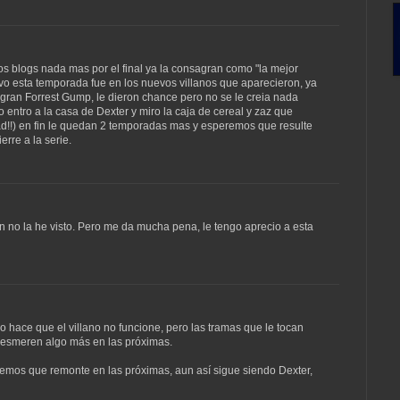
ros blogs nada mas por el final ya la consagran como "la mejor
e tuvo esta temporada fue en los nuevos villanos que aparecieron, ya
 gran Forrest Gump, le dieron chance pero no se le creia nada
o entro a la casa de Dexter y miro la caja de cereal y zaz que
ad!!) en fin le quedan 2 temporadas mas y esperemos que resulte
erre a la serie.
n no la he visto. Pero me da mucha pena, le tengo aprecio a esta
 hace que el villano no funcione, pero las tramas que le tocan
esmeren algo más en las próximas.
remos que remonte en las próximas, aun así sigue siendo Dexter,