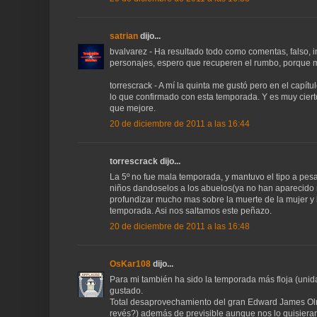
satrian
dijo...
bvalvarez - Ha resultado todo como comentas, falso, 
personajes, espero que recuperen el rumbo, porque m
torrescrack - A mí la quinta me gustó pero en el capí
lo que confirmado con esta temporada. Y es muy ciert
que mejore.
20 de diciembre de 2011 a las 16:44
torrescrack dijo...
La 5º no fue mala temporada, y mantuvo el tipo a pesar 
niños dandoselos a los abuelos(ya no han aparecido m
profundizar mucho mas sobre la muerte de la mujer y l
temporada. Asi nos saltamos este peñazo.
20 de diciembre de 2011 a las 16:48
OsKar108
dijo...
Para mi también ha sido la temporada más floja (uni
gustado.
Total desaprovechamiento del gran Edward James Olm
revés?) además de previsible aunque nos lo quisieran d