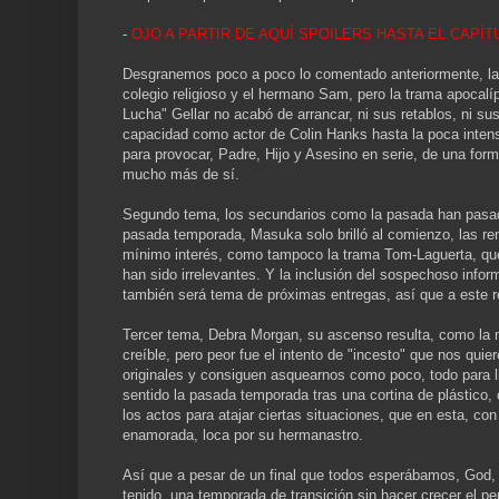
-
OJO A PARTIR DE AQUÍ SPOILERS HASTA EL CAPÍ
Desgranemos poco a poco lo comentado anteriormente, la t
colegio religioso y el hermano Sam, pero la trama apocalí
Lucha" Gellar no acabó de arrancar, ni sus retablos, ni su
capacidad como actor de Colin Hanks hasta la poca intens
para provocar, Padre, Hijo y Asesino en serie, de una fo
mucho más de sí.
Segundo tema, los secundarios como la pasada han pasado
pasada temporada, Masuka solo brilló al comienzo, las ren
mínimo interés, como tampoco la trama Tom-Laguerta, que
han sido irrelevantes. Y la inclusión del sospechoso infor
también será tema de próximas entregas, así que a este
Tercer tema, Debra Morgan, su ascenso resulta, como la 
creíble, pero peor fue el intento de "incesto" que nos qui
originales y consiguen asquearnos como poco, todo para l
sentido la pasada temporada tras una cortina de plástic
los actos para atajar ciertas situaciones, que en esta, c
enamorada, loca por su hermanastro.
Así que a pesar de un final que todos esperábamos, God,
tenido, una temporada de transición sin hacer crecer el 