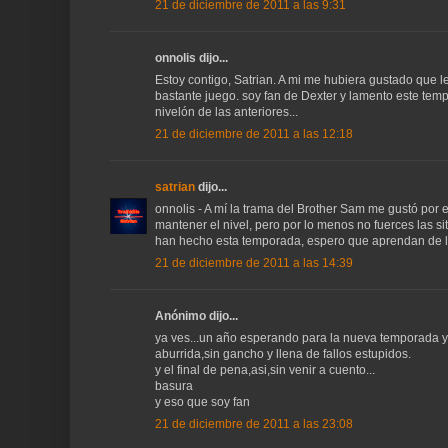
21 de diciembre de 2011 a las 9:31
onnolis dijo...
Estoy contigo, Satrian. A mi me hubiera gustado que
bastante juego. soy fan de Dexter y lamento este tem
nivelón de las anteriores...
21 de diciembre de 2011 a las 12:18
satrian
dijo...
onnolis - A mí la trama del Brother Sam me gustó por 
mantener el nivel, pero por lo menos no fuerces las s
han hecho esta temporada, espero que aprendan de lo
21 de diciembre de 2011 a las 14:39
Anónimo dijo...
ya ves...un año esperando para la nueva temporada y
aburrida,sin gancho y llena de fallos estupidos.
y el final de pena,asi,sin venir a cuento...
basura
y eso que soy fan
21 de diciembre de 2011 a las 23:08