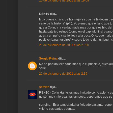
20 de diciembre de 2011 a las 19:09
REN10 dijo...
Muy buena critica, de las mejores que he leido, en ot
serie de la historia" (pfff). Yo pienso que el fallo qu
que a Colin, y la verdad nada mas por que es hijo del
hasta patetico estuvo (como en el capitulo final cuand
agarra un puño y se lo lleva a la boca O_o, que mald
positivo (para nosotros) y sobre todo le den un buen ci
20 de diciembre de 2011 a las 21:50
Sergio Reina
dijo...
No he podido leer nada más que el principio, pues aú
serie.
21 de diciembre de 2011 a las 2:19
satrian
dijo...
REN10 - Colin Hanks es muy limitado como actor y eso
no son muy interesantes tampoco, esperemos que se 
serreina - Esta temporada ha flojeado bastante, espe
y tiene sus partes buenas.