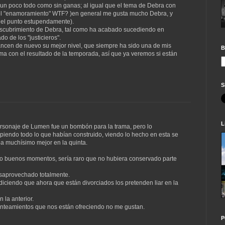
n poco todo como sin ganas; al igual que el tema de Debra con
del "enamoramiento" WTF? )en general me gusta mucho Debra, y
 el punto estupendamente).
escubrimiento de Debra, tal como ha acabado sucediendo en
o de los "justicieros".
ncen de nuevo su mejor nivel, que siempre ha sido una de mis
B
ma con el resultado de la temporada, así que ya veremos si están
S
L
ersonaje de Lumen fue un bombón para la trama, pero lo
mpiendo todo lo que habían construido, viendo lo hecho en esta se
aba muchísimo mejor en la quinta.
do buenos momentos, sería raro que no hubiera conservado parte
esaprovechado totalmente.
iciendo que ahora que están divorciados los pretenden liar en la
 la anterior.
anteamientos que nos están ofreciendo no me gustan.
P