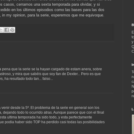
os casos, cerramos una sexta temporada para olvidar, y si
cedido en los últimos episodios como las bases para las dos
 in my opinion, para la serie, esperemos que me equivoque.
B
E
t
y
Q
C
I
a pena que la serie se la hayan cargado de estam anera, sobre
T
troso, y mira que sabéis que soy fan de Dexter... Pero es que
n
, ha resultado todo tan... falso...
c
N
p
r
venir desde la 5º. El problema de la serie en general son los
L
, dejando todo lo ocurrido atras. Aunque parece que con el final
 esta ultima temporada ha sido todo, y esta perfectamente
que podia haber sido TOP ha perdido casi todas las posibilidades