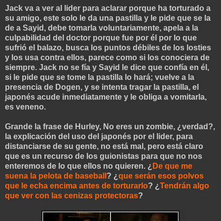
Jack va a ver al lider para aclarar porque ha torturado a
su amigo, este solo le da una pastilla y le pide que se la
de a Sayid, debe tomarla voluntariamente, apela a la
culpabilidad del doctor porque fue por él por lo que
sufrió el balazo, busca los puntos débiles de los losties
y los usa contra ellos, parece como si los conociera de
siempre. Jack no se fía y Sayid le dice que confía en él,
si le pide que se tome la pastilla lo hará; vuelve a la
presencia de Dogen, y se intenta tragar la pastilla, el
japonés acude inmediatamente y le obliga a vomitarla,
es veneno.
Grande la frase de Hurley, No eres un zombie, ¿verdad?,
la explicación del uso del japonés por el lider, para
distanciarse de su gente, no está mal, pero está claro
que es un recurso de los guionistas para que no nos
enteremos de lo que ellos no quieren. ¿
De que me
suena la pelota de baseball
? ¿
que serán esos polvos
que le echa encima antes de torturarlo
? ¿
Tendrán algo
que ver con las cenizas protectoras
?