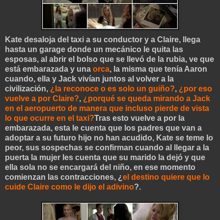
Kate desaloja del taxi a su conductor y a Claire, llega
hasta un garage donde un mecánico le quita las
esposas, al abrir el bolso que se llevó de la rubia, ve que
está embarazada y una
orca
, la misma que tenía Aaron
cuando, ella y Jack vivían juntos al volver a la
civilización,
¿la reconoce o es solo un guiño?
,
¿por eso
vuelve a por Claire?
,
¿porqué se
queda mirando a Jack
en el aeropuerto de manera que incluso pierde de vista
lo que ocurre en el taxi?
Tras esto vuelve a por la
embarazada, esta le cuenta que los padres qu
e van a
adoptar a su futuro hijo no han acudido, Kate se teme lo
peor, sus sospechas se confirman cuando al llegar a la
puerta la mujer les cuenta que
su marido la dejó y que
ella sola no se encargará del niño, en ese momento
comienzan las contracciones, ¿
el destino quiere que lo
cuide Claire como le dijo el adivino
?.