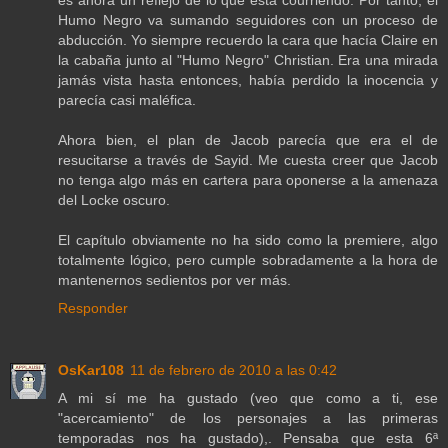
es ahora un reflejo de lo que está courriendo. Por tanto, el
Humo Negro va sumando seguidores con un proceso de
abducción. Yo siempre recuerdo la cara que hacía Claire en
la cabaña junto al "Humo Negro" Christian. Era una mirada
jamás vista hasta entonces, había perdido la inocencia y
parecía casi maléfica.
Ahora bien, el plan de Jacob parecía que era el de
resucitarse a través de Sayid. Me cuesta creer que Jacob
no tenga algo más en cartera para oponerse a la amenaza
del Locke oscuro.
El capítulo obviamente no ha sido como la premiere, algo
totalmente lógico, pero cumple sobradamente a la hora de
mantenernos sedientos por ver más.
Responder
OsKar108
11 de febrero de 2010 a las 0:42
A mi sí me ha gustado (veo que como a ti, ese
"acercamiento" de los personajes a las primeras
temporadas nos ha gustado),. Pensaba que esta 6ª