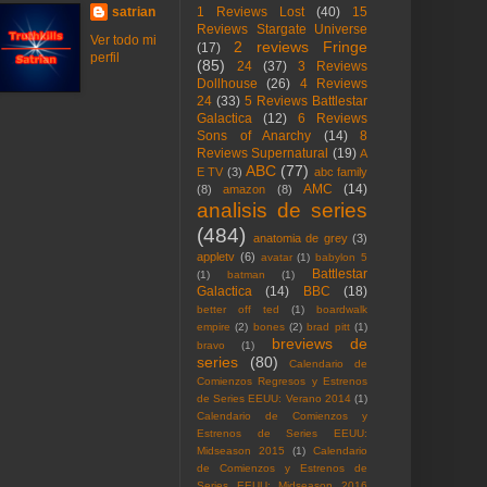
satrian
1 Reviews Lost
(40)
15
Reviews Stargate Universe
Ver todo mi
2 reviews Fringe
(17)
perfil
(85)
24
(37)
3 Reviews
Dollhouse
(26)
4 Reviews
24
(33)
5 Reviews Battlestar
Galactica
(12)
6 Reviews
Sons of Anarchy
(14)
8
Reviews Supernatural
(19)
A
ABC
(77)
E TV
(3)
abc family
AMC
(14)
(8)
amazon
(8)
analisis de series
(484)
anatomia de grey
(3)
appletv
(6)
avatar
(1)
babylon 5
Battlestar
(1)
batman
(1)
Galactica
(14)
BBC
(18)
better off ted
(1)
boardwalk
empire
(2)
bones
(2)
brad pitt
(1)
breviews de
bravo
(1)
series
(80)
Calendario de
Comienzos Regresos y Estrenos
de Series EEUU: Verano 2014
(1)
Calendario de Comienzos y
Estrenos de Series EEUU:
Midseason 2015
(1)
Calendario
de Comienzos y Estrenos de
Series EEUU: Midseason 2016