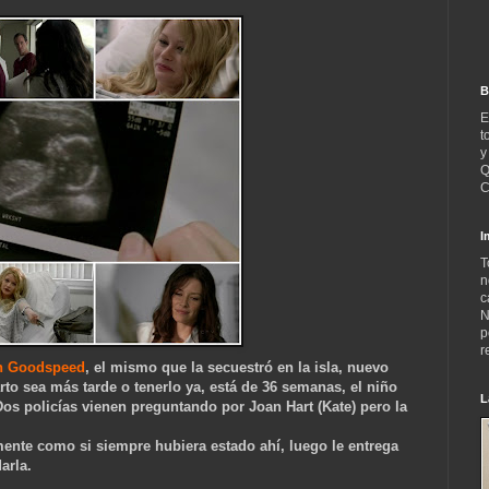
B
E
t
y
Q
C
I
T
n
c
N
p
r
n Goodspeed
, el mismo que la secuestró en la isla, nuevo
rto sea más tarde o tenerlo ya, está de 36 semanas, el niño
L
 Dos policías vienen preguntando por Joan Hart (Kate) pero la
mente como si siempre hubiera estado ahí, luego le entrega
arla.