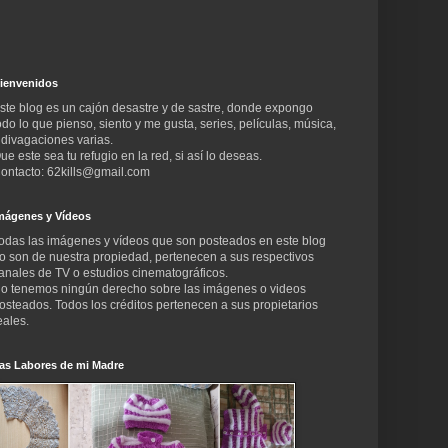
ienvenidos
ste blog es un cajón desastre y de sastre, donde expongo
odo lo que pienso, siento y me gusta, series, películas, música,
 divagaciones varias.
ue este sea tu refugio en la red, si así lo deseas.
ontacto: 62kills@gmail.com
mágenes y Vídeos
odas las imágenes y vídeos que son posteados en este blog
o son de nuestra propiedad, pertenecen a sus respectivos
anales de TV o estudios cinematográficos.
o tenemos ningún derecho sobre las imágenes o videos
osteados. Todos los créditos pertenecen a sus propietarios
eales.
as Labores de mi Madre