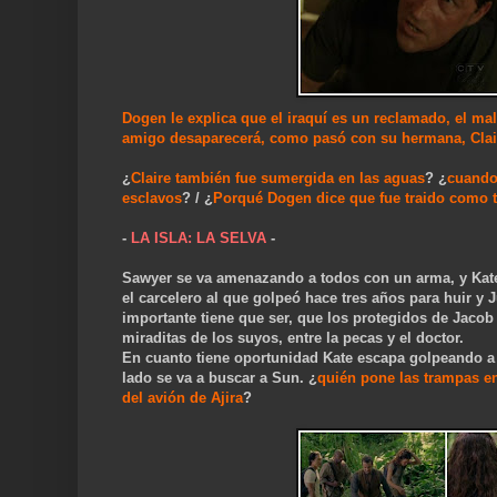
Dogen le explica que el iraquí es un reclamado, el mal 
amigo desaparecerá, como pasó con su hermana, Clai
¿
Claire también fue sumergida en las aguas
? ¿
cuando 
esclavos
? / ¿
Porqué Dogen dice que fue traido como to
-
LA ISLA: LA SELVA
-
Sawyer se va amenazando a todos con un arma, y Kate p
el carcelero al que golpeó hace tres años para huir y J
importante tiene que ser, que los protegidos de Jacob 
miraditas de los suyos, entre la pecas y el doctor.
En cuanto tiene oportunidad Kate escapa golpeando a l
lado se va a buscar a Sun. ¿
quién pone las trampas en
del avión de Ajira
?