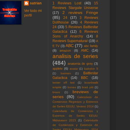
satrian
1 Reviews Lost
(40)
15
Reviews Stargate Universe
Ver todo mi
2 reviews Fringe
(17)
perfil
(85)
24
(37)
3 Reviews
Dollhouse
(26)
4 Reviews
24
(33)
5 Reviews Battlestar
Galactica
(12)
6 Reviews
Sons of Anarchy
(14)
8
Reviews Supernatural
(19)
A
ABC
(77)
E TV
(3)
abc family
AMC
(14)
(8)
amazon
(8)
analisis de series
(484)
anatomia de grey
(3)
appletv
(6)
avatar
(1)
babylon 5
Battlestar
(1)
batman
(1)
Galactica
(14)
BBC
(18)
better off ted
(1)
boardwalk
empire
(2)
bones
(2)
brad pitt
(1)
breviews de
bravo
(1)
series
(80)
Calendario de
Comienzos Regresos y Estrenos
de Series EEUU: Verano 2014
(1)
Calendario de Comienzos y
Estrenos de Series EEUU:
Midseason 2015
(1)
Calendario
de Comienzos y Estrenos de
Series EEUU: Midseason 2016