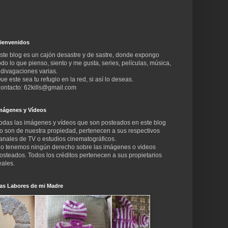
ienvenidos
ste blog es un cajón desastre y de sastre, donde expongo
odo lo que pienso, siento y me gusta, series, películas, música,
 divagaciones varias.
ue este sea tu refugio en la red, si así lo deseas.
ontacto: 62kills@gmail.com
mágenes y Vídeos
odas las imágenes y vídeos que son posteados en este blog
o son de nuestra propiedad, pertenecen a sus respectivos
anales de TV o estudios cinematográficos.
o tenemos ningún derecho sobre las imágenes o videos
osteados. Todos los créditos pertenecen a sus propietarios
eales.
as Labores de mi Madre