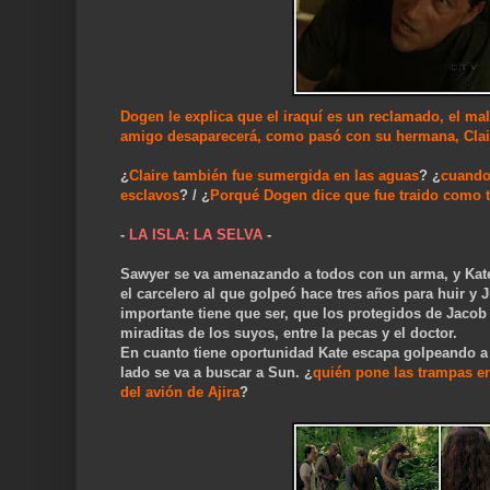
Dogen le explica que el iraquí es un reclamado, el mal 
amigo desaparecerá, como pasó con su hermana, Clai
¿
Claire también fue sumergida en las aguas
? ¿
cuando 
esclavos
? / ¿
Porqué Dogen dice que fue traido como to
-
LA ISLA: LA SELVA
-
Sawyer se va amenazando a todos con un arma, y Kate p
el carcelero al que golpeó hace tres años para huir y J
importante tiene que ser, que los protegidos de Jacob 
miraditas de los suyos, entre la pecas y el doctor.
En cuanto tiene oportunidad Kate escapa golpeando a l
lado se va a buscar a Sun. ¿
quién pone las trampas en
del avión de Ajira
?