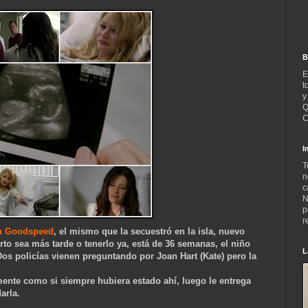
B
E
t
y
Q
C
I
T
n
c
N
p
r
n Goodspeed
, el mismo que la secuestró en la isla, nuevo
rto sea más tarde o tenerlo ya, está de 36 semanas, el niño
L
 Dos policías vienen preguntando por Joan Hart (Kate) pero la
mente como si siempre hubiera estado ahí, luego le entrega
arla.