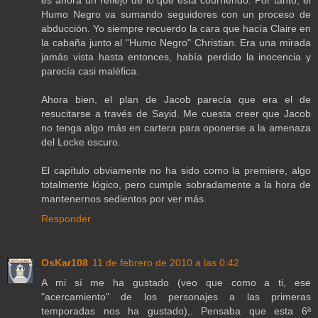
es ahora un reflejo de lo que está courriendo. Por tanto, el
Humo Negro va sumando seguidores con un proceso de
abducción. Yo siempre recuerdo la cara que hacía Claire en
la cabaña junto al "Humo Negro" Christian. Era una mirada
jamás vista hasta entonces, había perdido la inocencia y
parecía casi maléfica.
Ahora bien, el plan de Jacob parecía que era el de
resucitarse a través de Sayid. Me cuesta creer que Jacob
no tenga algo más en cartera para oponerse a la amenaza
del Locke oscuro.
El capítulo obviamente no ha sido como la premiere, algo
totalmente lógico, pero cumple sobradamente a la hora de
mantenernos sedientos por ver más.
Responder
OsKar108
11 de febrero de 2010 a las 0:42
A mi sí me ha gustado (veo que como a ti, ese
"acercamiento" de los personajes a las primeras
temporadas nos ha gustado),. Pensaba que esta 6ª