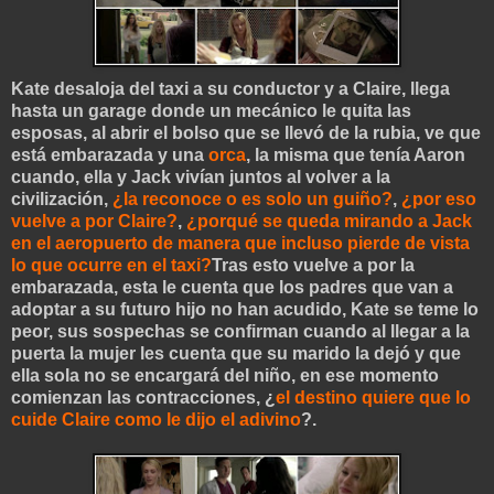
Kate desaloja del taxi a su conductor y a Claire, llega
hasta un garage donde un mecánico le quita las
esposas, al abrir el bolso que se llevó de la rubia, ve que
está embarazada y una
orca
, la misma que tenía Aaron
cuando, ella y Jack vivían juntos al volver a la
civilización,
¿la reconoce o es solo un guiño?
,
¿por eso
vuelve a por Claire?
,
¿porqué se
queda mirando a Jack
en el aeropuerto de manera que incluso pierde de vista
lo que ocurre en el taxi?
Tras esto vuelve a por la
embarazada, esta le cuenta que los padres qu
e van a
adoptar a su futuro hijo no han acudido, Kate se teme lo
peor, sus sospechas se confirman cuando al llegar a la
puerta la mujer les cuenta que
su marido la dejó y que
ella sola no se encargará del niño, en ese momento
comienzan las contracciones, ¿
el destino quiere que lo
cuide Claire como le dijo el adivino
?.