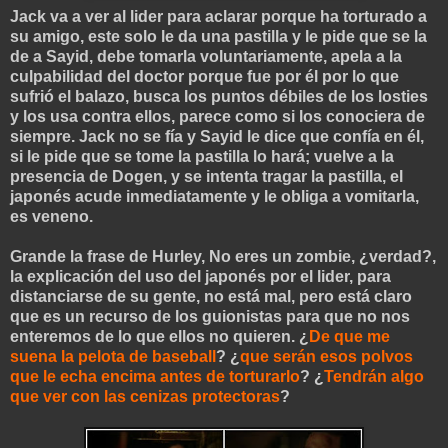
Jack va a ver al lider para aclarar porque ha torturado a
su amigo, este solo le da una pastilla y le pide que se la
de a Sayid, debe tomarla voluntariamente, apela a la
culpabilidad del doctor porque fue por él por lo que
sufrió el balazo, busca los puntos débiles de los losties
y los usa contra ellos, parece como si los conociera de
siempre. Jack no se fía y Sayid le dice que confía en él,
si le pide que se tome la pastilla lo hará; vuelve a la
presencia de Dogen, y se intenta tragar la pastilla, el
japonés acude inmediatamente y le obliga a vomitarla,
es veneno.
Grande la frase de Hurley, No eres un zombie, ¿verdad?,
la explicación del uso del japonés por el lider, para
distanciarse de su gente, no está mal, pero está claro
que es un recurso de los guionistas para que no nos
enteremos de lo que ellos no quieren. ¿
De que me
suena la pelota de baseball
? ¿
que serán esos polvos
que le echa encima antes de torturarlo
? ¿
Tendrán algo
que ver con las cenizas protectoras
?