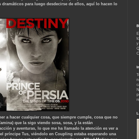
ramáticos para luego desdecirse de ellos, aquí lo hacen lo
B
E
t
y
Q
C
I
T
n
c
N
p
r
L
ner a hacer cualquier cosa, que siempre cumple, cosa que no
mina) que la sigo viendo sosa, sosa, y la están
cción y aventuras, lo que me ha llamado la atención es ver a
 el príncipe Tus, viéndolo en Coupling estaba esperando una