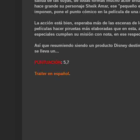
salida de las suyas, de todas formas mucho actor brit
hace grande su personaje Sheik Amar, ese "pequeño e
imponen, pone el punto cómico en la película de una 
La acción está bien, esperaba más de las escenas de l
películas hacer piruetas más elaboradas que en esta, 
especiales cumplen su misión con nota, en ese respect
Así que resumiendo siendo un producto Disney destina
se lleva un...
PUNTUACIÓN
: 5,7
Trailer en español
.