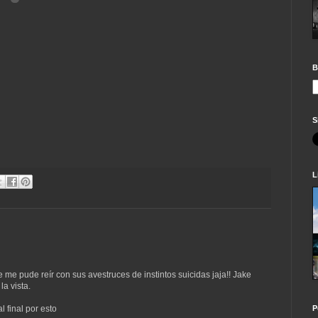
B
S
L
e me pude reír con sus avestruces de instintos suicidas jaja!! Jake
a vista.
P
l final por esto