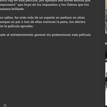
ánico hay en esta película, por ejemplo ese Alfred Molina que
mpresario" que huye de los impuestos y los líderes que los
manera brillante.
os saltos, he visto más de un experto en parkour en otras
aunque un par o tres de ellas merecen la pena, los efectos
o la película aprueba.
do al entretenimiento general sin pretensiones esta película
B