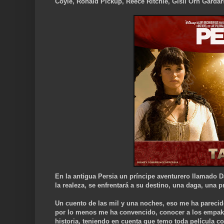
Coyle, Ronald Pickup, Reece Ritchie, Gísli Örn Garda
En la antigua Persia un príncipe aventurero llamado Da
la realeza, se enfrentará a su destino, una daga, una p
Un cuento de las mil y una noches, eso me ha parecido
por lo menos me ha convencido, conocer a los empaka
historia, teniendo en cuenta que temo toda película con