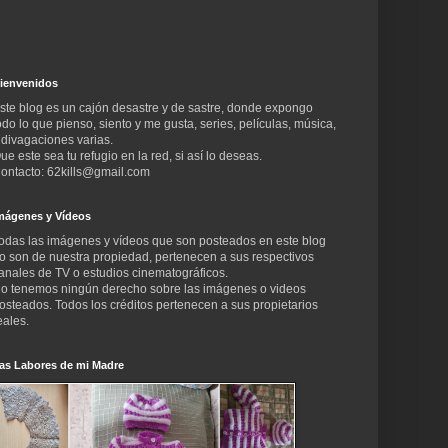
ienvenidos
ste blog es un cajón desastre y de sastre, donde expongo
odo lo que pienso, siento y me gusta, series, películas, música,
 divagaciones varias.
ue este sea tu refugio en la red, si así lo deseas.
ontacto: 62kills@gmail.com
mágenes y Vídeos
odas las imágenes y vídeos que son posteados en este blog
o son de nuestra propiedad, pertenecen a sus respectivos
anales de TV o estudios cinematográficos.
o tenemos ningún derecho sobre las imágenes o videos
osteados. Todos los créditos pertenecen a sus propietarios
eales.
as Labores de mi Madre