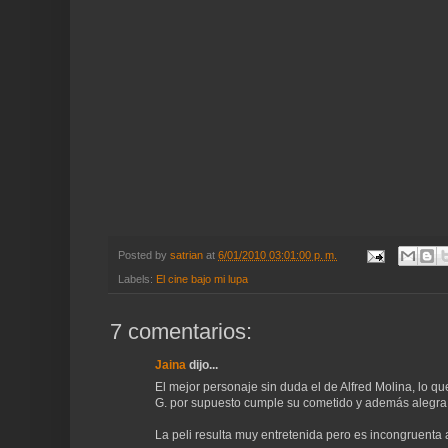
Posted by
satrian
at
6/01/2010 03:01:00 p. m.
Labels:
El cine bajo mi lupa
7 comentarios:
Jaina
dijo...
El mejor personaje sin duda el de Alfred Molina, lo qu
G. por supuesto cumple su cometido y además alegra l
La peli resulta muy entretenida pero es incongruenta a