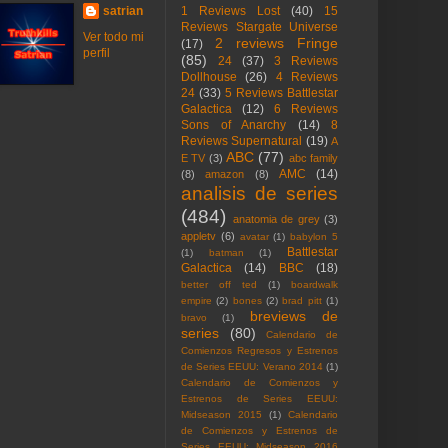
satrian
1 Reviews Lost
(40)
15
Reviews Stargate Universe
Ver todo mi
2 reviews Fringe
(17)
perfil
(85)
24
(37)
3 Reviews
Dollhouse
(26)
4 Reviews
24
(33)
5 Reviews Battlestar
Galactica
(12)
6 Reviews
Sons of Anarchy
(14)
8
Reviews Supernatural
(19)
A
ABC
(77)
E TV
(3)
abc family
AMC
(14)
(8)
amazon
(8)
analisis de series
(484)
anatomia de grey
(3)
appletv
(6)
avatar
(1)
babylon 5
Battlestar
(1)
batman
(1)
Galactica
(14)
BBC
(18)
better off ted
(1)
boardwalk
empire
(2)
bones
(2)
brad pitt
(1)
breviews de
bravo
(1)
series
(80)
Calendario de
Comienzos Regresos y Estrenos
de Series EEUU: Verano 2014
(1)
Calendario de Comienzos y
Estrenos de Series EEUU:
Midseason 2015
(1)
Calendario
de Comienzos y Estrenos de
Series EEUU: Midseason 2016