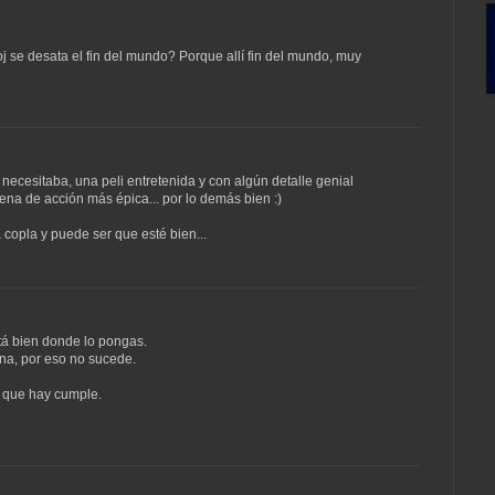
j se desata el fin del mundo? Porque allí fin del mundo, muy
 necesitaba, una peli entretenida y con algún detalle genial
ena de acción más épica... por lo demás bien :)
 copla y puede ser que esté bien...
tá bien donde lo pongas.
ena, por eso no sucede.
a que hay cumple.