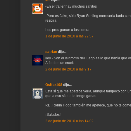
kei
dijo...
-En el trailer hay muchos saltitos
-Pero es Jake, sólo Ryan Gosling merecería tanta con
respira
Los pros ganan a los contra
1 de junio de 2010 a las 22:57
satrian
dijo...
key - Son el leif motiv del juego es lo que había que v
Alfred es un crack.
2 de junio de 2010 a las 9:17
OsKar108
dijo...
Esta sí que me apetece verla, aunque tampoco con un
que a esa sí que le tengo ganas.
P.D. Robin Hood también me apetece, que no te come
¡Saludos!
2 de junio de 2010 a las 14:02