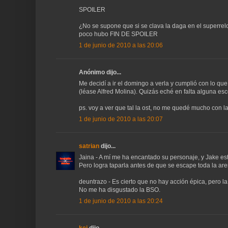
SPOILER
¿No se supone que si se clava la daga en el superrelo
poco hubo FIN DE SPOILER
1 de junio de 2010 a las 20:06
Anónimo dijo...
Me decidí a ir el domingo a verla y cumplió con lo que
(léase Alfred Molina). Quizás eché en falta alguna esc
ps. voy a ver que tal la ost, no me quedé mucho con la
1 de junio de 2010 a las 20:07
satrian
dijo...
Jaina - A mí me ha encantado su personaje, y Jake es
Pero logra taparla antes de que se escape toda la ar
deuntrazo - Es cierto que no hay acción épica, pero l
No me ha disgustado la BSO.
1 de junio de 2010 a las 20:24