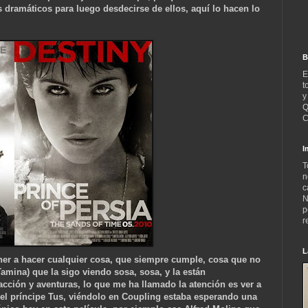
ramáticos para luego desdecirse de ellos, aquí lo hacen lo
B
E
t
y
Q
C
I
T
n
c
N
p
r
L
ner a hacer cualquier cosa, que siempre cumple, cosa que no
mina) que la sigo viendo sosa, sosa, y la están
cción y aventuras, lo que me ha llamado la atención es ver a
 el príncipe Tus, viéndolo en Coupling estaba esperando una