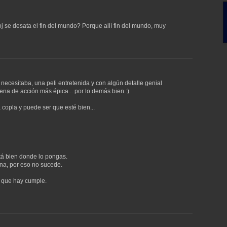
j se desata el fin del mundo? Porque allí fin del mundo, muy
 necesitaba, una peli entretenida y con algún detalle genial
ena de acción más épica... por lo demás bien :)
 copla y puede ser que esté bien...
tá bien donde lo pongas.
ena, por eso no sucede.
a que hay cumple.