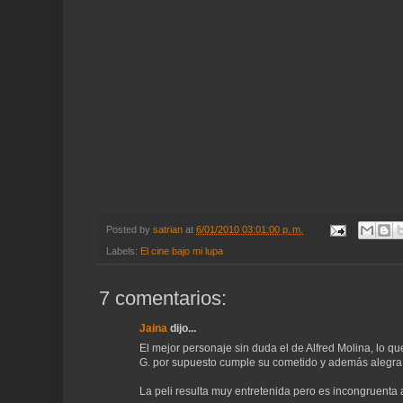
Posted by
satrian
at
6/01/2010 03:01:00 p. m.
Labels:
El cine bajo mi lupa
7 comentarios:
Jaina
dijo...
El mejor personaje sin duda el de Alfred Molina, lo qu
G. por supuesto cumple su cometido y además alegra l
La peli resulta muy entretenida pero es incongruenta a