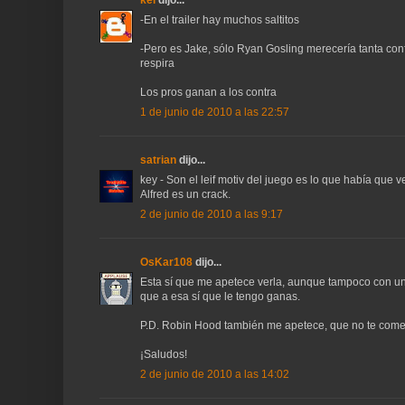
kei
dijo...
-En el trailer hay muchos saltitos
-Pero es Jake, sólo Ryan Gosling merecería tanta con
respira
Los pros ganan a los contra
1 de junio de 2010 a las 22:57
satrian
dijo...
key - Son el leif motiv del juego es lo que había que v
Alfred es un crack.
2 de junio de 2010 a las 9:17
OsKar108
dijo...
Esta sí que me apetece verla, aunque tampoco con un
que a esa sí que le tengo ganas.
P.D. Robin Hood también me apetece, que no te come
¡Saludos!
2 de junio de 2010 a las 14:02