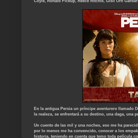
Coyle, Ronald Pickup, Reece Ritchie, Gísli Örn Garda
En la antigua Persia un príncipe aventurero llamado Da
la realeza, se enfrentará a su destino, una daga, una p
Un cuento de las mil y una noches, eso me ha parecido
por lo menos me ha convencido, conocer a los empaka
historia, teniendo en cuenta que temo toda película con