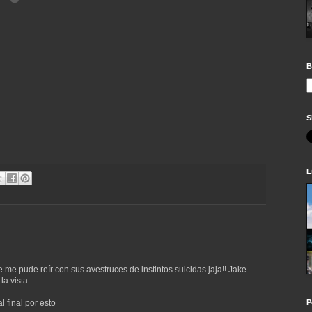
B
S
L
e me pude reír con sus avestruces de instintos suicidas jaja!! Jake
a vista.
P
l final por esto