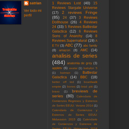
satrian
1 Reviews Lost
(40)
15
Reviews Stargate Universe
Ver todo mi
2 reviews Fringe
(17)
perfil
(85)
24
(37)
3 Reviews
Dollhouse
(26)
4 Reviews
24
(33)
5 Reviews Battlestar
Galactica
(12)
6 Reviews
Sons of Anarchy
(14)
8
Reviews Supernatural
(19)
A
ABC
(77)
E TV
(3)
abc family
AMC
(14)
(8)
amazon
(8)
analisis de series
(484)
anatomia de grey
(3)
appletv
(6)
avatar
(1)
babylon 5
Battlestar
(1)
batman
(1)
Galactica
(14)
BBC
(18)
better off ted
(1)
boardwalk
empire
(2)
bones
(2)
brad pitt
(1)
breviews de
bravo
(1)
series
(80)
Calendario de
Comienzos Regresos y Estrenos
de Series EEUU: Verano 2014
(1)
Calendario de Comienzos y
Estrenos de Series EEUU:
Midseason 2015
(1)
Calendario
de Comienzos y Estrenos de
Series EEUU: Midseason 2016