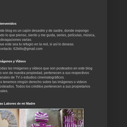
ienvenidos
ste blog es un cajón desastre y de sastre, donde expongo
odo lo que pienso, siento y me gusta, series, películas, música,
 divagaciones varias.
ue este sea tu refugio en la red, si así lo deseas.
ontacto: 62kills@gmail.com
mágenes y Vídeos
odas las imágenes y vídeos que son posteados en este blog
o son de nuestra propiedad, pertenecen a sus respectivos
anales de TV o estudios cinematográficos.
o tenemos ningún derecho sobre las imágenes o videos
osteados. Todos los créditos pertenecen a sus propietarios
eales.
as Labores de mi Madre