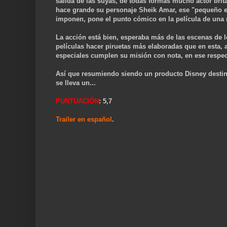
salida de las suyas, de todas formas mucho actor brit
hace grande su personaje Sheik Amar, ese "pequeño e
imponen, pone el punto cómico en la película de una 
La acción está bien, esperaba más de las escenas de l
películas hacer piruetas más elaboradas que en esta, 
especiales cumplen su misión con nota, en ese respect
Así que resumiendo siendo un producto Disney destina
se lleva un...
PUNTUACIÓN
: 5,7
Trailer en español
.