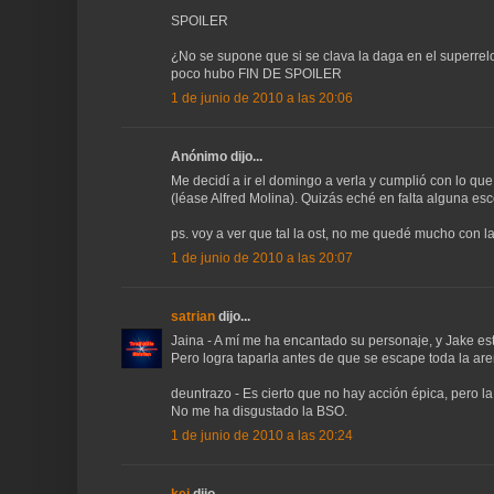
SPOILER
¿No se supone que si se clava la daga en el superrelo
poco hubo FIN DE SPOILER
1 de junio de 2010 a las 20:06
Anónimo dijo...
Me decidí a ir el domingo a verla y cumplió con lo que
(léase Alfred Molina). Quizás eché en falta alguna esc
ps. voy a ver que tal la ost, no me quedé mucho con la
1 de junio de 2010 a las 20:07
satrian
dijo...
Jaina - A mí me ha encantado su personaje, y Jake es
Pero logra taparla antes de que se escape toda la ar
deuntrazo - Es cierto que no hay acción épica, pero l
No me ha disgustado la BSO.
1 de junio de 2010 a las 20:24