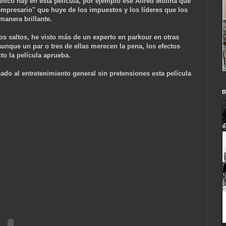
ánico hay en esta película, por ejemplo ese Alfred Molina que
mpresario" que huye de los impuestos y los líderes que los
manera brillante.
os saltos, he visto más de un experto en parkour en otras
aunque un par o tres de ellas merecen la pena, los efectos
o la película aprueba.
do al entretenimiento general sin pretensiones esta película
B