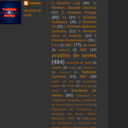
satrian
1 Reviews Lost
(40)
15
Reviews Stargate Universe
Ver todo mi
2 reviews Fringe
(17)
perfil
(85)
24
(37)
3 Reviews
Dollhouse
(26)
4 Reviews
24
(33)
5 Reviews Battlestar
Galactica
(12)
6 Reviews
Sons of Anarchy
(14)
8
Reviews Supernatural
(19)
A
ABC
(77)
E TV
(3)
abc family
AMC
(14)
(8)
amazon
(8)
analisis de series
(484)
anatomia de grey
(3)
appletv
(6)
avatar
(1)
babylon 5
Battlestar
(1)
batman
(1)
Galactica
(14)
BBC
(18)
better off ted
(1)
boardwalk
empire
(2)
bones
(2)
brad pitt
(1)
breviews de
bravo
(1)
series
(80)
Calendario de
Comienzos Regresos y Estrenos
de Series EEUU: Verano 2014
(1)
Calendario de Comienzos y
Estrenos de Series EEUU:
Midseason 2015
(1)
Calendario
de Comienzos y Estrenos de
Series EEUU: Midseason 2016