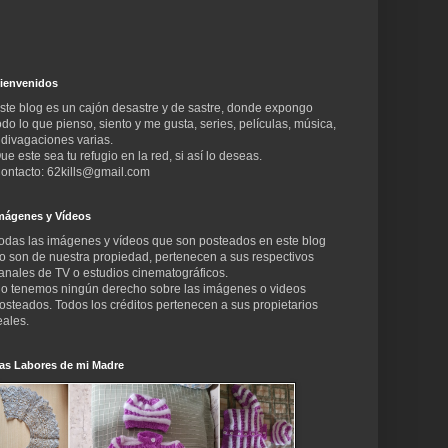
ienvenidos
ste blog es un cajón desastre y de sastre, donde expongo
odo lo que pienso, siento y me gusta, series, películas, música,
 divagaciones varias.
ue este sea tu refugio en la red, si así lo deseas.
ontacto: 62kills@gmail.com
mágenes y Vídeos
odas las imágenes y vídeos que son posteados en este blog
o son de nuestra propiedad, pertenecen a sus respectivos
anales de TV o estudios cinematográficos.
o tenemos ningún derecho sobre las imágenes o videos
osteados. Todos los créditos pertenecen a sus propietarios
eales.
as Labores de mi Madre