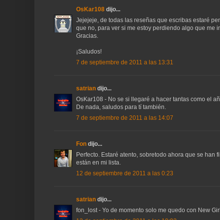
OsKar108
dijo...
Jejejeje, de todas las reseñas que escribas estaré pe
que no, para ver si me estoy perdiendo algo que me i
Gracias.
¡Saludos!
7 de septiembre de 2011 a las 13:31
satrian
dijo...
OsKar108 - No se si llegaré a hacer tantas como el añ
De nada, saludos para tí también.
7 de septiembre de 2011 a las 14:07
Fon
dijo...
Perfecto. Estaré atento, sobretodo ahora que se han f
están en mi lista.
12 de septiembre de 2011 a las 0:23
satrian
dijo...
fon_lost - Yo de momento solo me quedo con New Girl