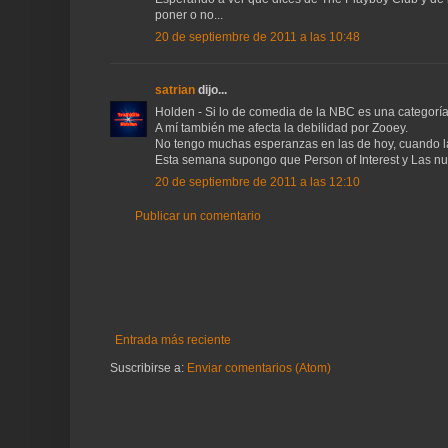
poner o no...
20 de septiembre de 2011 a las 10:48
satrian
dijo...
Holden - Si lo de comedia de la NBC es una categoría 
A mí también me afecta la debilidad por Zooey.
No tengo muchas esperanzas en las de hoy, cuando la
Esta semana supongo que Person of Interest y Las nu
20 de septiembre de 2011 a las 12:10
Publicar un comentario
Entrada más reciente
Suscribirse a:
Enviar comentarios (Atom)