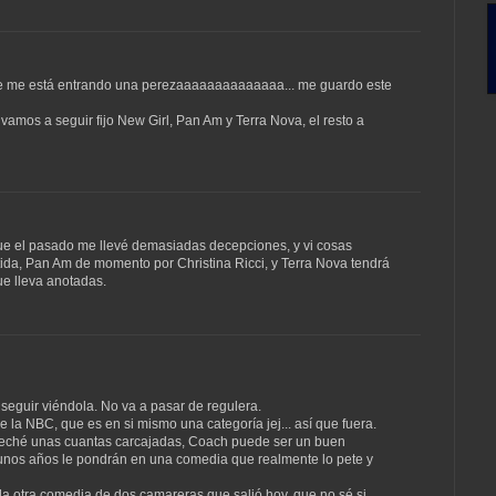
este me está entrando una perezaaaaaaaaaaaaaa... me guardo este
mos a seguir fijo New Girl, Pan Am y Terra Nova, el resto a
ue el pasado me llevé demasiadas decepciones, y vi cosas
ida, Pan Am de momento por Christina Ricci, y Terra Nova tendrá
ue lleva anotadas.
eguir viéndola. No va a pasar de regulera.
e la NBC, que es en si mismo una categoría jej... así que fuera.
yo eché unas cuantas carcajadas, Coach puede ser un buen
 unos años le pondrán en una comedia que realmente lo pete y
a otra comedia de dos camareras que salió hoy, que no sé si