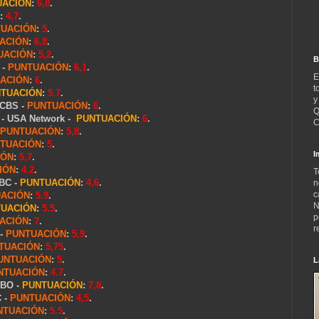
UACIÓN
:
6,8
.
:
4,7
.
UACIÓN
:
5
.
ACIÓN
:
6,8
.
UACIÓN
:
5,2
.
B
 -
PUNTUACIÓN
:
6,1
.
E
ACIÓN
:
6
.
t
TUACIÓN
:
5.7
.
y
 CBS -
PUNTUACIÓN
:
6
.
Q
2 - USA Network -
PUNTUACIÓN
:
6
.
C
PUNTUACIÓN
:
5,8
.
TUACIÓN
:
5
.
I
IÓN
:
5,7
.
IÓN
:
4.2
.
T
NBC -
PUNTUACIÓN
:
4,6
.
n
c
ACIÓN
:
5.9
.
N
UACIÓN
:
5.5
.
p
ACIÓN
:
7
.
r
 -
PUNTUACIÓN
:
5,9
.
TUACIÓN
:
5,75
.
UNTUACIÓN
:
5
.
L
NTUACIÓN
:
4.7
.
HBO -
PUNTUACIÓN
:
7,8
.
C -
PUNTUACIÓN
:
4,5
.
NTUACIÓN
:
5.5
.