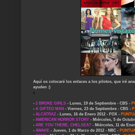
Aquí os colocaré los enlaces a los pilotos,
que iré an
ayuden :)
-
2 BROKE GIRLS
- Lunes, 19 de Septiembre - CBS -
P
-
A GIFTED MAN
- Viernes, 23 de Septiembre - CBS -
P
-
ALCATRAZ
- Lunes, 16 de Enero 2012 - FOX -
PUNTU
-
AMERICAN HORROR STORY
- Miércoles, 5 de Octubr
-
ARE YOU THERE, CHELSEA?
- Miércoles, 11 de Ene
-
AWAKE
- Jueves, 1 de Marzo de 2012 - NBC -
PUNTUA