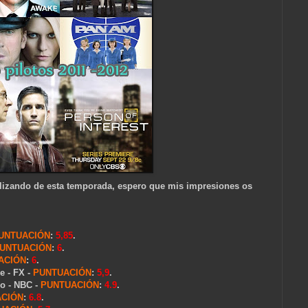
alizando de esta temporada, espero que mis impresiones os
UNTUACIÓN
:
5,85
.
UNTUACIÓN
:
6
.
ACIÓN
:
6
.
e - FX -
PUNTUACIÓN
:
5,9
.
ro - NBC -
PUNTUACIÓN
:
4.9
.
CIÓN
:
6.8
.