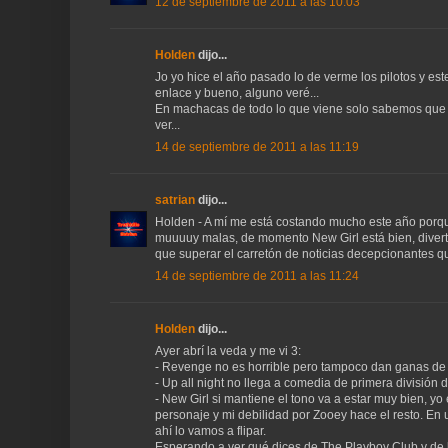
12 de septiembre de 2011 a las 10:03
Holden
dijo...
Jo yo hice el año pasado lo de verme los pilotos y 
enlace y bueno, alguno veré...
En machacas de todo lo que viene solo sabemos que va
ver...
14 de septiembre de 2011 a las 11:19
satrian
dijo...
Holden - A mí me está costando mucho este año porq
muuuuy malas, de momento New Girl está bien, divert
que superar el carretón de noticias decepcionantes q
14 de septiembre de 2011 a las 11:24
Holden
dijo...
Ayer abrí la veda y me vi 3:
- Revenge no es horrible pero tampoco dan ganas de s
- Up all night no llega a comedia de primera división d
- New Girl si mantiene el tono va a estar muy bien, 
personaje y mi debilidad por Zooey hace el resto. En
ahí lo vamos a flipar.
Esperando a ver qué dices de The Playboy Club y de l