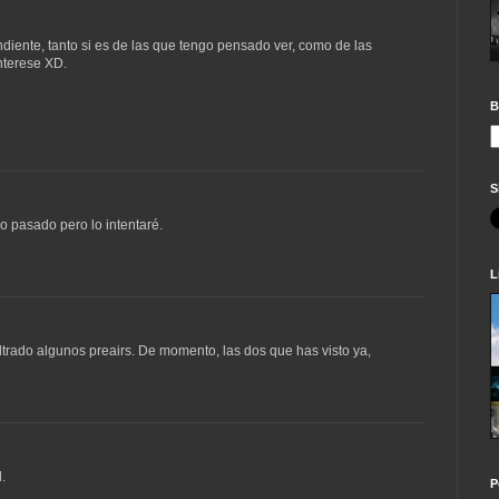
ndiente, tanto si es de las que tengo pensado ver, como de las
nterese XD.
B
S
o pasado pero lo intentaré.
L
iltrado algunos preairs. De momento, las dos que has visto ya,
.
P