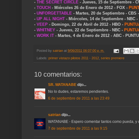
-
THE SECRET CIRCLE
- Jueves, 15 de Septiembre - 
-
TOUCH
- Miércoles 26 de Enero de 2012 - FOX -
PUN
-
UNFORGETTABLE
- Martes, 20 de Septiembre - CBS 
-
UP ALL NIGHT
- Miércoles, 14 de Septiembre - NBC -
-
VEEP
- Domingo, 22 de Abril de 2012 - HBO -
PUNTU
-
WHITNEY
- Jueves, 22 de Septiembre - NBC -
PUNTU
-
WORK IT
- Martes, 4 de Enero de 2012 - ABC - PUNT
Posted by
satrian
at
9/06/2011 06:07:00 p. m.
Labels:
primer vistazo pilotos 2011 - 2012
,
series premiere
10 comentarios:
SR. WATANABE
dijo...
No lo dudes, estaremos pendientes.
6 de septiembre de 2011 a las 23:49
satrian
dijo...
WATANABE - Espero comentar tantos como pueda, y qu
7 de septiembre de 2011 a las 9:15