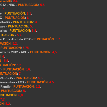
UACIÓN
:
5.7
.
 2012 - NBC -
PUNTUACIÓN
:
5.5
.
N
:
7
.
y -
PUNTUACIÓN
:
6,5
.
BC -
PUNTUACIÓN
:
6
.
Network -
PUNTUACIÓN
:
4
.
ase -
PUNTUACIÓN
:
5
.
rica -
PUNTUACIÓN
:
6,8
.
TUACIÓN
-
5,7
.
s 11 de Abril de 2012 -
PUNTUACIÓN
:
5.7
.
UACIÓN
:
5,2
.
-
PUNTUACIÓN
:
5,75
.
rzo de 2012 - ABC -
PUNTUACIÓN
:
4,5
.
N
:
6
.
N
-
5,5
.
NTUACIÓN
:
5,2
.
C -
PUNTUACIÓN
:
5,6
.
UNTUACIÓN
:
7
.
bre - CBS -
PUNTUACIÓN
:
4,8
.
 Noviembre - FOX -
PUNTUACIÓN
:
4.5
.
 Family -
PUNTUACIÓN
:
5.2
.
-
PUNTUACIÓN
:
5
.
UNTUACIÓN
:
6,8
.
:
7,7
.
ÓN
:
5,2
.