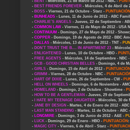
-
BENT
- Miércoles, 21 de Marzo de 2012 - NBC -
PUNT
-
BEST FRIENDS FOREVER
- Miércoles, 4 de Abril de
-
BOSS
- Viernes, 21 de Octubre - Starz -
PUNTUACIÓ
-
BUNHEADS
- Lunes, 11 de Junio de 2012 - ABC Famil
-
CHARLIE´S ANGELS
- Jueves, 22 de Septiembre - A
-
COMMON LAW
- Viernes, 11 de Mayo de 2012 - USA 
-
CONTINUUM
- Domingo, 27 de Mayo de 2012 - Showc
-
COPPER
- Domingo, 19 de Agosto de 2012 - BBC Ame
-
DALLAS
- Miércoles, 13 de Junio de 2012 - TNT -
PUN
-
DON´T TRUST THE B.... IN APARTMENT 23
- Miércole
-
ENLIGHTENED
- Lunes, 10 de Octubre - HBO -
PUNT
-
FREE AGENTS
- Miércoles, 14 de Septiembre - NBC 
-
GCB - GOOD CHRISTIAN BELLES
- Domingo, 4 de Ma
-
GIRLS
- Domingo, 15 de Abril de 2012 -
PUNTUACIÓ
-
GRIMM
- Viernes, 28 de Octubre - NBC -
PUNTUACIÓ
-
HART OF DIXIE
- Lunes, 26 de Septiembre - CW -
PU
-
HELL ON WHEELS
- Domingo, 6 de Noviembre - AM
-
HOMELAND
- Domingo, 2 de Octubre - Showtime -
P
-
HOW TO BE A GENTLEMAN
- Jueves, 29 de Septiem
-
I HATE MY TEENAGE DAUGHTER
- Miércoles, 30 de
-
JANE BY DESIGN
- Martes, 4 de Enero de 2012 - ABC
-
LAST MAN STANDING
- Martes, 11 de Octubre - ABC 
-
LONGMIRE
- Domingo, 3 de Junio de 2012 - A&E -
P
-
LUCK
- Domingo, 29 de Enero - HBO -
PUNTUACIÓN
-
MAGIC CITY
- Viernes, 6 de Abril - Starz -
PUNTUACI