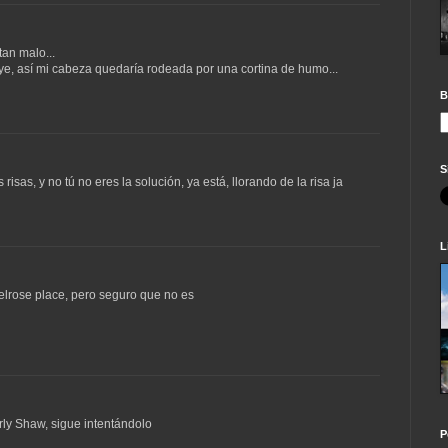
tan malo...
e, así mi cabeza quedaría rodeada por una cortina de humo...
B
S
isas, y no tú no eres la solución, ya está, llorando de la risa ja
L
elrose place, pero seguro que no es
rly Shaw, sigue intentándolo
P