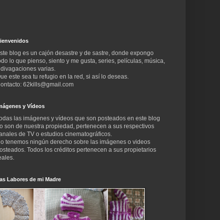
ienvenidos
ste blog es un cajón desastre y de sastre, donde expongo
odo lo que pienso, siento y me gusta, series, películas, música,
 divagaciones varias.
ue este sea tu refugio en la red, si así lo deseas.
ontacto: 62kills@gmail.com
mágenes y Vídeos
odas las imágenes y vídeos que son posteados en este blog
o son de nuestra propiedad, pertenecen a sus respectivos
anales de TV o estudios cinematográficos.
o tenemos ningún derecho sobre las imágenes o videos
osteados. Todos los créditos pertenecen a sus propietarios
eales.
as Labores de mi Madre