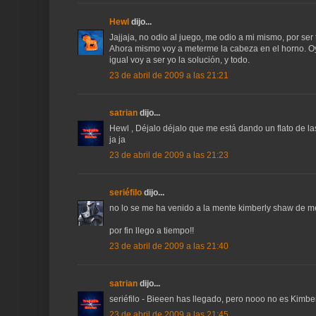
Hewl
dijo...
Jajjaja, no odio al juego, me odio a mi mismo, por ser 
Ahora mismo voy a meterme la cabeza en el horno. Oy
igual voy a ser yo la solución, y todo.
23 de abril de 2009 a las 21:21
satrian
dijo...
Hewl , Déjalo déjalo que me está dando un flato de las r
ja ja
23 de abril de 2009 a las 21:23
seriéfilo
dijo...
no lo se me ha venido a la mente kimberly shaw de m
por fin llego a tiempo!!
23 de abril de 2009 a las 21:40
satrian
dijo...
seriéfilo - Bieeen has llegado, pero nooo no es Kimbe
23 de abril de 2009 a las 21:45