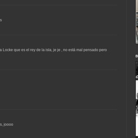
us
Locke que es el rey de la isla, je je , no está mal pensado pero
B
s, joooo