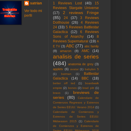
satrian
1 Reviews Lost
(40)
15
Reviews Stargate Universe
Ver todo mi
2 reviews Fringe
(17)
perfil
(85)
24
(37)
3 Reviews
Dollhouse
(26)
4 Reviews
24
(33)
5 Reviews Battlestar
Galactica
(12)
6 Reviews
Sons of Anarchy
(14)
8
Reviews Supernatural
(19)
A
ABC
(77)
E TV
(3)
abc family
AMC
(14)
(8)
amazon
(8)
analisis de series
(484)
anatomia de grey
(3)
appletv
(6)
avatar
(1)
babylon 5
Battlestar
(1)
batman
(1)
Galactica
(14)
BBC
(18)
better off ted
(1)
boardwalk
empire
(2)
bones
(2)
brad pitt
(1)
breviews de
bravo
(1)
series
(80)
Calendario de
Comienzos Regresos y Estrenos
de Series EEUU: Verano 2014
(1)
Calendario de Comienzos y
Estrenos de Series EEUU:
Midseason 2015
(1)
Calendario
de Comienzos y Estrenos de
Series EEUU: Midseason 2016