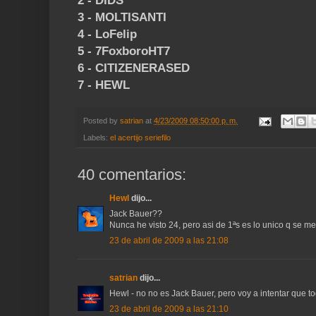
2 - DIDS
3 - MOLTISANTI
4 - LoFelip
5 - 7FoxboroHT7
6 - CITIZENERASED
7 - HEWL
Posted by
satrian
at
4/23/2009 08:50:00 p. m.
Labels:
el acertijo seriefilo
40 comentarios:
Hewl
dijo...
Jack Bauer??
Nunca he visto 24, pero asi de 1ªs es lo unico q se m
23 de abril de 2009 a las 21:08
satrian
dijo...
Hewl - no no es Jack Bauer, pero voy a intentar que to
23 de abril de 2009 a las 21:10