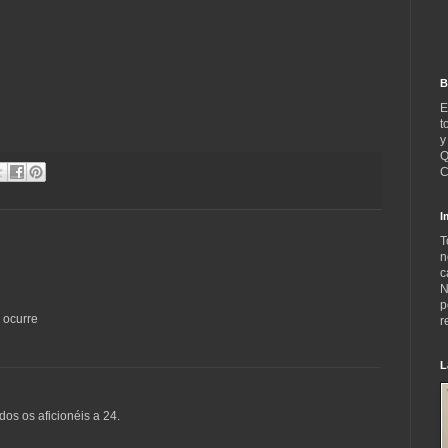
B
E
t
y
Q
C
I
T
n
c
N
p
e ocurre
r
L
dos os aficionéis a 24.