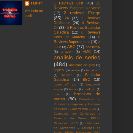
satrian
1 Reviews Lost
(40)
15
Reviews Stargate Universe
Ver todo mi
2 reviews Fringe
(17)
perfil
(85)
24
(37)
3 Reviews
Dollhouse
(26)
4 Reviews
24
(33)
5 Reviews Battlestar
Galactica
(12)
6 Reviews
Sons of Anarchy
(14)
8
Reviews Supernatural
(19)
A
ABC
(77)
E TV
(3)
abc family
AMC
(14)
(8)
amazon
(8)
analisis de series
(484)
anatomia de grey
(3)
appletv
(6)
avatar
(1)
babylon 5
Battlestar
(1)
batman
(1)
Galactica
(14)
BBC
(18)
better off ted
(1)
boardwalk
empire
(2)
bones
(2)
brad pitt
(1)
breviews de
bravo
(1)
series
(80)
Calendario de
Comienzos Regresos y Estrenos
de Series EEUU: Verano 2014
(1)
Calendario de Comienzos y
Estrenos de Series EEUU:
Midseason 2015
(1)
Calendario
de Comienzos y Estrenos de
Series EEUU: Midseason 2016