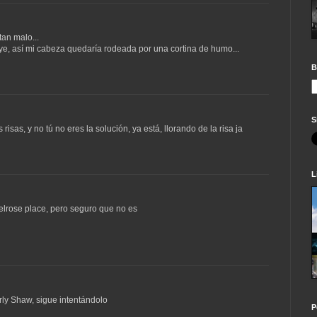
tan malo...
e, así mi cabeza quedaría rodeada por una cortina de humo...
B
S
isas, y no tú no eres la solución, ya está, llorando de la risa ja
L
elrose place, pero seguro que no es
rly Shaw, sigue intentándolo
P