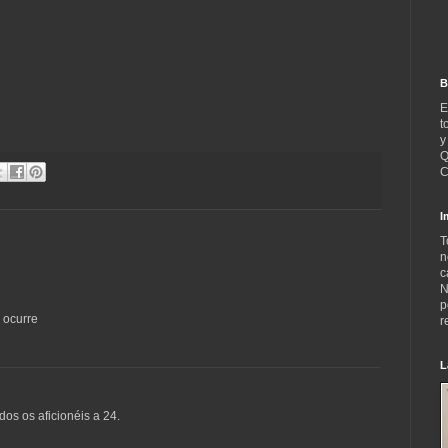
B
E
t
y
Q
C
I
T
n
c
N
p
e ocurre
r
L
dos os aficionéis a 24.