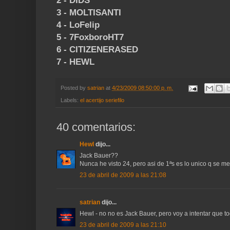
2 - DIDS
3 - MOLTISANTI
4 - LoFelip
5 - 7FoxboroHT7
6 - CITIZENERASED
7 - HEWL
Posted by
satrian
at
4/23/2009 08:50:00 p. m.
Labels:
el acertijo seriefilo
40 comentarios:
Hewl
dijo...
Jack Bauer??
Nunca he visto 24, pero asi de 1ªs es lo unico q se m
23 de abril de 2009 a las 21:08
satrian
dijo...
Hewl - no no es Jack Bauer, pero voy a intentar que to
23 de abril de 2009 a las 21:10