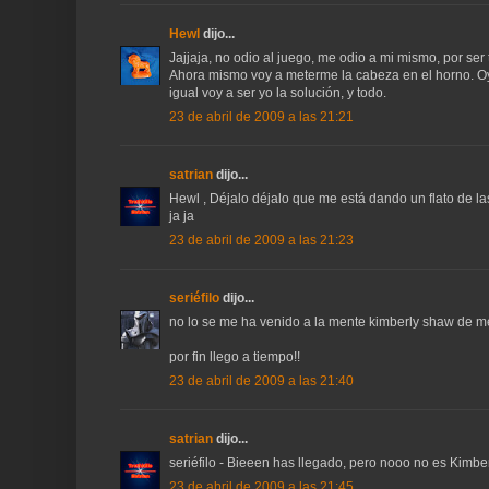
Hewl
dijo...
Jajjaja, no odio al juego, me odio a mi mismo, por ser 
Ahora mismo voy a meterme la cabeza en el horno. Oy
igual voy a ser yo la solución, y todo.
23 de abril de 2009 a las 21:21
satrian
dijo...
Hewl , Déjalo déjalo que me está dando un flato de las r
ja ja
23 de abril de 2009 a las 21:23
seriéfilo
dijo...
no lo se me ha venido a la mente kimberly shaw de m
por fin llego a tiempo!!
23 de abril de 2009 a las 21:40
satrian
dijo...
seriéfilo - Bieeen has llegado, pero nooo no es Kimbe
23 de abril de 2009 a las 21:45