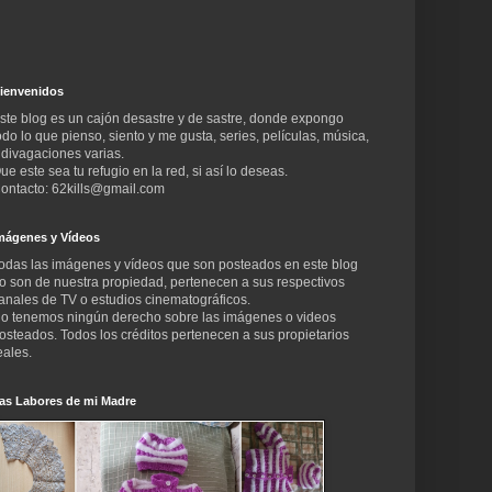
ienvenidos
ste blog es un cajón desastre y de sastre, donde expongo
odo lo que pienso, siento y me gusta, series, películas, música,
 divagaciones varias.
ue este sea tu refugio en la red, si así lo deseas.
ontacto: 62kills@gmail.com
mágenes y Vídeos
odas las imágenes y vídeos que son posteados en este blog
o son de nuestra propiedad, pertenecen a sus respectivos
anales de TV o estudios cinematográficos.
o tenemos ningún derecho sobre las imágenes o videos
osteados. Todos los créditos pertenecen a sus propietarios
eales.
as Labores de mi Madre