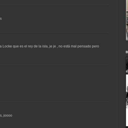
us
Locke que es el rey de la isla, je je , no está mal pensado pero
B
s, joooo