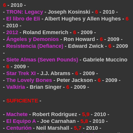
6
- 2010 -
-
TRON: Legacy
- Joseph Kosinski -
6
- 2010 -
-
El libro de Eli
- Albert Hughes y Allen Hughes -
6
- 2010 -
-
2012
- Roland Emmerich -
6
- 2009 -
-
Ángeles y Demonios
- Ron Howard -
6
- 2009 -
-
Resistencia (Defiance)
- Edward Zwick -
6
- 2009
-
-
Siete Almas (Seven Pounds)
- Gabriele Muccino
-
6
- 2009 -
-
Star Trek XI
- J.J. Abrams -
6
- 2009 -
-
The Lovely Bones
- Peter Jackson -
6
- 2009 -
-
Valkiria
- Brian Singer -
6
- 2009 -
-
SUFICIENTE
-
-
Machete
- Robert Rodriguez -
5,9
- 2010 -
-
El Equipo A
- Joe Carnahan -
5,8
- 2010 -
-
Centurión
- Neil Marshall -
5,7
- 2010 -