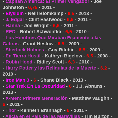
-
Capitán América: El Primer Vengador
- Joe
Johnston -
6,75
- 2011 -
-
Elysium
- Neill Blomkamp -
6,5
- 2013 -
-
J. Edgar
- Clint Eastwood -
6,5
- 2011 -
-
Hanna
- Joe Wright -
6,5
- 2011 -
-
RED
- Robert Schwentke -
6,5
- 2010 -
-
Los Hombres Que Miraban Fijamente a las
Cabras
- Grant Heslow -
6,5
- 2009 -
-
Sherlock Holmes
- Guy Ritchie -
6,5
- 2009 -
-
En Tierra Hostil
- Kathryn Bigelow -
6,5
- 2008 -
-
Robin Hood
- Ridley Scott -
6,3
- 2010 -
-
Harry Potter y las Reliquias de la Muerte
-
6,2
-
2010 -
-
Iron Man 3
-
6
- Shane Black - 2013 -
-
Star Trek En La Oscuridad
-
6
- J.J. Abrams -
2013 -
-
X-Men: Primera Generación
- Matthew Vaughn -
6
- 2011 -
-
Thor
- Kenneth Brannagh -
6
- 2011 -
-
Alicia en el Pais de las Maravillas
- Tim Burton -