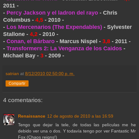
2011 -
-
Percy Jackson y el ladron del rayo
- Chris
Columbus -
4,5
- 2010 -
-
Los Mercenarios (The Expendables)
- Sylvester
Stallone -
4,2
- 2010 -
-
Conan, el Bárbaro
- Marcus Nispel -
3,8
- 2011 -
-
Transformers 2: La Venganza de los Caidos
-
Michael Bay -
3
- 2009 -
satrian
at
8/12/2010 02:50:00 p. m.
Compartir
4 comentarios:
Renaissance
12 de agosto de 2010 a las 16:59
Tengo que dejar la tele, de todas las películas me he
debido ver una o dos. Y todavía tengo por ver Fantastic Mr
Fox (Chaos reigns!)