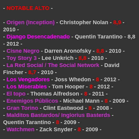
-
NOTABLE ALTO
-
-
Origen (Inception)
- Christopher Nolan -
8,9
-
2010 -
-
Django Desencadenado
- Quentin Tarantino - 8,8
- 2012 -
-
Cisne Negro
- Darren Aronofsky -
8,8
- 2010 -
-
Toy Story 3
- Lee Unkrich -
8,8
- 2010 -
-
La Red Social / The Social Network
- David
Fincher -
8,7
- 2010 -
-
Los Vengadores
- Joss Whedon -
8
- 2012 -
-
Los Miserables
- Tom Hooper -
8
- 2012 -
-
El topo
- Thomas Alfredson -
8
- 2011 -
-
Enemigos Públicos
- Michael Mann -
8
- 2009 -
-
Gran Torino
- Clint Eastwood -
8
- 2008 -
-
Malditos Bastardos/ Inglorius Basterds
-
Quentin Tarantino -
8
- 2009 -
-
Watchmen
- Zack Snyder -
8
- 2009 -