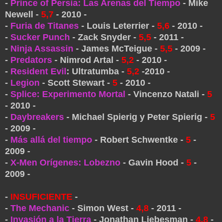
-
Prince of Persia: Las Arenas del Tiempo
- Mike
Newell -
5,7
- 2010 -
-
Furia de Titanes
- Louis Leterrier -
5,6
- 2010 -
-
Sucker Punch
- Zack Snyder -
5,5
- 2011 -
-
Ninja Assassin
- James McTeigue -
5,5
- 2009 -
-
Predators
- Nimrod Artal -
5,2
- 2010 -
-
Resident Evil
: Ultratumba -
5,2
-2010 -
-
Legion
- Scott Stewart -
5
- 2010 -
-
Splice: Experimento Mortal
- Vincenzo Natali -
5
- 2010 -
-
Daybreakers
- Michael Spierig y Peter Spierig -
5
- 2009 -
-
Más allá del tiempo
- Robert Schwentke -
5
-
2009 -
-
X-Men Orígenes: Lobezno
- Gavin Hood -
5
-
2009 -
-
INSUFICIENTE
-
-
The Mechanic
- Simon West -
4,8
- 2011 -
-
Invasión a la Tierra
- Jonathan Liebesman -
4,8
-