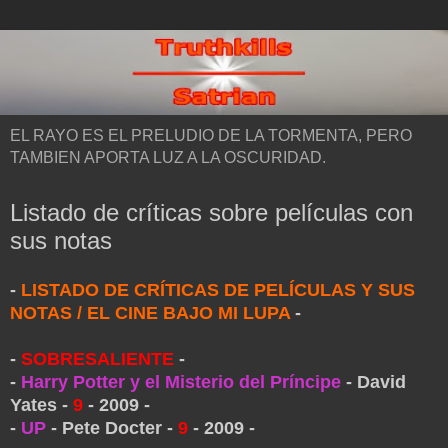
EL RAYO ES EL PRELUDIO DE LA TORMENTA, PERO
TAMBIEN APORTA LUZ A LA OSCURIDAD.
Listado de críticas sobre películas con
sus notas
-
LISTADO DE CRÍTICAS DE PELÍCULAS Y SUS
NOTAS / EL CINE BAJO MI LUPA
-
-
SOBRESALIENTE
-
-
Harry Potter y el Misterio del Príncipe
- David
Yates -
9
- 2009 -
-
UP
- Pete Docter -
9
- 2009 -