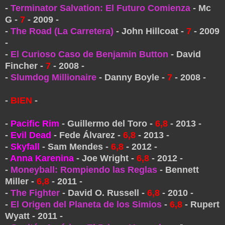
-
Terminator Salvation: El Futuro Comienza
- Mc
G -
7
- 2009 -
-
The Road (La Carretera)
- John Hillcoat -
7
- 2009
-
-
El Curioso Caso de Benjamin Button
- David
Fincher -
7
- 2008 -
-
Slumdog Millionaire
- Danny Boyle -
7
- 2008 -
-
BIEN
-
-
Pacific Rim
- Guillermo del Toro -
6,8
- 2013 -
-
Evil Dead
- Fede Álvarez -
6,8
- 2013 -
-
Skyfall
- Sam Mendes -
6,8
- 2012 -
-
Anna Karenina
- Joe Wright -
6,8
- 2012 -
-
Moneyball: Rompiendo las Reglas
- Bennett
Miller -
6,8
- 2011 -
-
The Fighter
- David O. Russell -
6,8
- 2010 -
-
El Origen del Planeta de los Simios
-
6,8
- Rupert
Wyatt - 2011 -