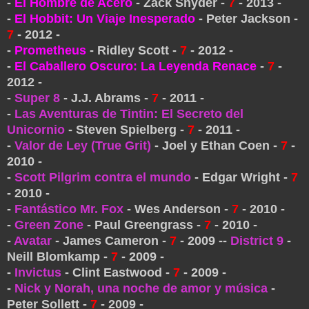
-
El Hombre de Acero
- Zack Snyder -
7
- 2013 -
-
El Hobbit: Un Viaje Inesperado
- Peter Jackson -
7
- 2012 -
-
Prometheus
- Ridley Scott -
7
- 2012 -
-
El Caballero Oscuro: La Leyenda Renace
-
7
-
2012 -
-
Super 8
- J.J. Abrams -
7
- 2011 -
-
Las Aventuras de Tintin: El Secreto del
Unicornio
- Steven Spielberg -
7
- 2011 -
-
Valor de Ley (True Grit)
- Joel y Ethan Coen -
7
-
2010 -
-
Scott Pilgrim contra el mundo
- Edgar Wright -
7
- 2010 -
-
Fantástico Mr. Fox
- Wes Anderson -
7
- 2010 -
-
Green Zone
- Paul Greengrass -
7
- 2010 -
-
Avatar
- James Cameron -
7
- 2009 -
-
District 9
-
Neill Blomkamp -
7
- 2009 -
-
Invictus
- Clint Eastwood -
7
- 2009 -
-
Nick y Norah, una noche de amor y música
-
Peter Sollett -
7
- 2009 -