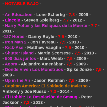
-
NOTABLE BAJO
-
-
An Education
- Lone Scherfig -
7,8
- 2009 -
-
Lincoln
- Steven Spielberg -
7,7
- 2012 -
-
Harry Potter y las Reliquias de la Muerte
-
7,7
-
2011 -
-
127 Horas
- Danny Boyle -
7,5
- 2010 -
-
Iron Man 2
- Jon Favreau -
7,5
- 2010 -
-
Kick-Ass
- Matthew Vaughn -
7,5
- 2010 -
-
Shutter Island
- Martin Scorsese -
7,5
- 2010 -
-
500 días juntos
- Marc Webb -
7,5
- 2009 -
-
Agora
- Alejandro Amenábar -
7,5
- 2009 -
-
Donde Viven Los Monstruos
- Spike Jonze -
7,5
-
2009 -
-
Up in the Air
- Jason Reitman -
7,5
- 2009 -
-
Capitán América: El Soldado de Invierno
-
Anthony y Joe Russo -
7,3
- 2014 -
-
El Hobbit: La Desolación de Smaug
- Peter
Jackson -
7,2
- 2013 -